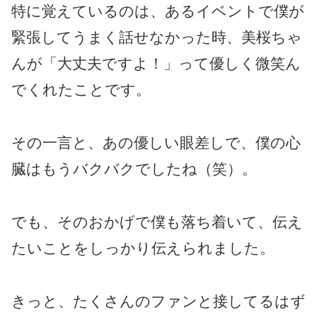
特に覚えているのは、あるイベントで僕が
緊張してうまく話せなかった時、美桜ちゃ
んが「大丈夫ですよ！」って優しく微笑ん
でくれたことです。
その一言と、あの優しい眼差しで、僕の心
臓はもうバクバクでしたね（笑）。
でも、そのおかげで僕も落ち着いて、伝え
たいことをしっかり伝えられました。
きっと、たくさんのファンと接してるはず