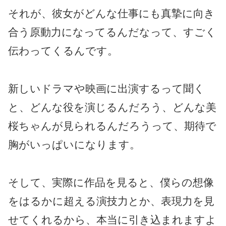
それが、彼女がどんな仕事にも真摯に向き
合う原動力になってるんだなって、すごく
伝わってくるんです。
新しいドラマや映画に出演するって聞く
と、どんな役を演じるんだろう、どんな美
桜ちゃんが見られるんだろうって、期待で
胸がいっぱいになります。
そして、実際に作品を見ると、僕らの想像
をはるかに超える演技力とか、表現力を見
せてくれるから、本当に引き込まれますよ