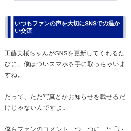
いつもファンの声を大切にSNSでの温か
い交流
工藤美桜ちゃんがSNSを更新してくれるた
びに、僕はついスマホを手に取っちゃいま
すね。
だって、ただ写真とかお知らせを載せるだ
けじゃないんですよ。
僕らファンのコメント一つ一つに、**「い