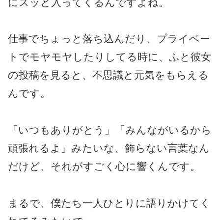
にスッと入ってくるんですよね。
仕事でちょっと落ち込んだり、プライベー
トでモヤモヤしたりしてる時に、ふと彼女
の投稿を見ると、不思議と元気をもらえる
んです。
「いつもありがとう」「みんながいるから
頑張れるよ」みたいな、飾らない言葉なん
だけど、それがすごく心に響くんです。
まるで、僕たち一人ひとりに語りかけてく