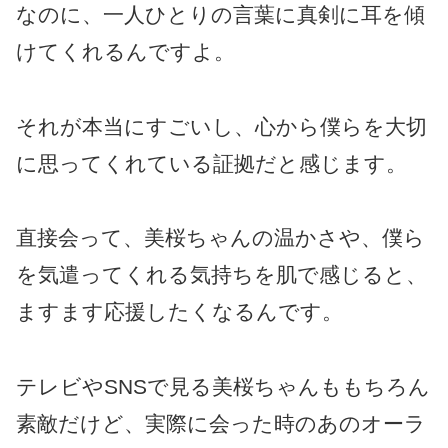
なのに、一人ひとりの言葉に真剣に耳を傾
けてくれるんですよ。
それが本当にすごいし、心から僕らを大切
に思ってくれている証拠だと感じます。
直接会って、美桜ちゃんの温かさや、僕ら
を気遣ってくれる気持ちを肌で感じると、
ますます応援したくなるんです。
テレビやSNSで見る美桜ちゃんももちろん
素敵だけど、実際に会った時のあのオーラ