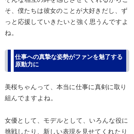
そ、僕たちは彼女のことが大好きだし、ず
っと応援していきたいと強く思うんですよ
ね。
仕事への真摯な姿勢がファンを魅了する
原動力に
美桜ちゃんって、本当に仕事に真剣に取り
組んでますよね。
女優として、モデルとして、いろんな役に
挑戦したり、新しい表現を見せてくれたり