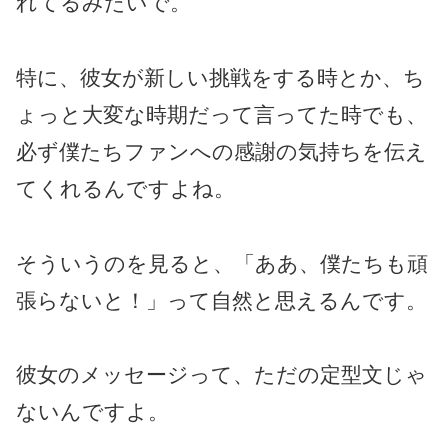
れてるみたいで。
特に、彼女が新しい挑戦をする時とか、ち
ょっと大変な時期だって言ってた時でも、
必ず僕たちファンへの感謝の気持ちを伝え
てくれるんですよね。
そういうのを見ると、「ああ、僕たちも頑
張らないと！」って自然と思えるんです。
彼女のメッセージって、ただの定型文じゃ
ないんですよ。