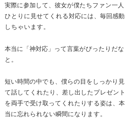
実際に参加して、彼女が僕たちファン一人
ひとりに見せてくれる対応には、毎回感動
しちゃいます。
本当に「神対応」って言葉がぴったりだな
と。
短い時間の中でも、僕らの目をしっかり見
て話してくれたり、差し出したプレゼント
を両手で受け取ってくれたりする姿は、本
当に忘れられない瞬間になります。