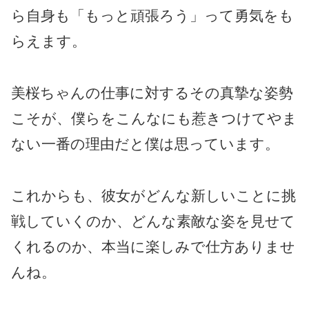
ら自身も「もっと頑張ろう」って勇気をも
らえます。
美桜ちゃんの仕事に対するその真摯な姿勢
こそが、僕らをこんなにも惹きつけてやま
ない一番の理由だと僕は思っています。
これからも、彼女がどんな新しいことに挑
戦していくのか、どんな素敵な姿を見せて
くれるのか、本当に楽しみで仕方ありませ
んね。