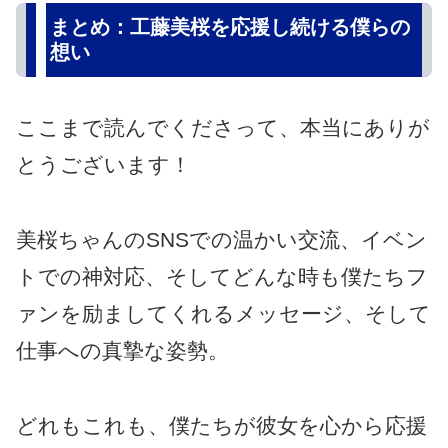
まとめ：工藤美桜を応援し続ける僕らの
想い
ここまで読んでくださって、本当にありが
とうございます！
美桜ちゃんのSNSでの温かい交流、イベン
トでの神対応、そしてどんな時も僕たちフ
ァンを励ましてくれるメッセージ、そして
仕事への真摯な姿勢。
どれもこれも、僕たちが彼女を心から応援