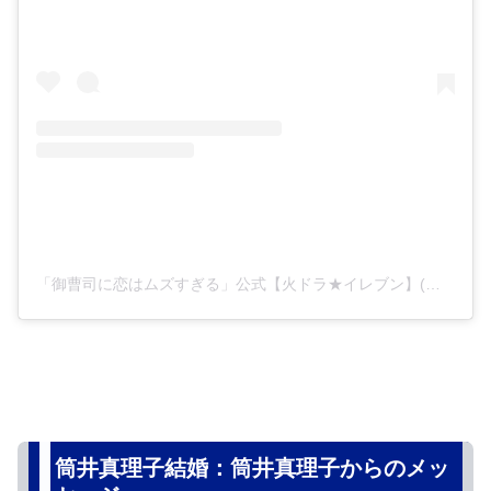
「御曹司に恋はムズすぎる」公式【火ドラ★イレブン】(@koimuzu_ktv)がシェアした投稿
筒井真理子結婚：筒井真理子からのメッ