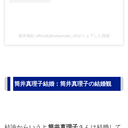
坂井真紀 official(@sakaimaki_of)がシェアした投稿
筒井真理子結婚：筒井真理子の結婚観
結論からいうと
筒井真理子
さんは結婚して