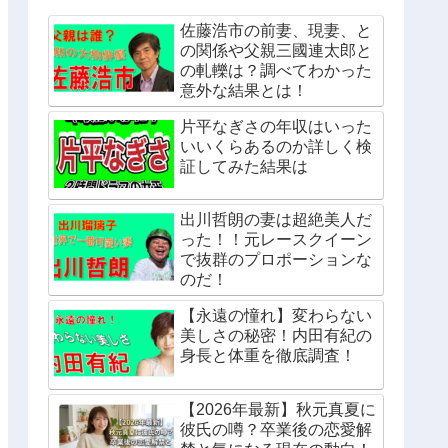
佐藤浩市の前妻、現妻、と
の関係や父親三國連太郎と
の軋轢は？調べてわかった
意外な結果とは！
片平なぎさの年収はいった
いいくらあるのか詳しく検
証してみた結果は
出川哲朗の妻は超絶美人だ
った！！元レースクイーン
で抜群のプロポーションな
のだ！
【永遠の憧れ】変わらない
美しさの秘密！内田有紀の
身長と体重を徹底調査！
【2026年最新】秋元真夏に
彼氏の噂？卒業後の恋愛解