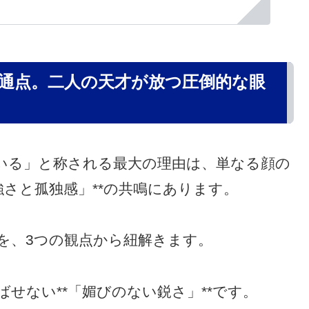
通点。二人の天才が放つ圧倒的な眼
いる」と称される最大の理由は、単なる顔の
強さと孤独感」**の共鳴にあります。
を、3つの観点から紐解きます。
せない**「媚びのない鋭さ」**です。