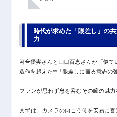
時代が求めた「眼差し」の共
力
河合優実さんと山口百恵さんが「似て
造作を超えた**「眼差しに宿る意志の
ファンが思わず息を呑むその瞳の魅力
まずは、カメラの向こう側を安易に喜ば