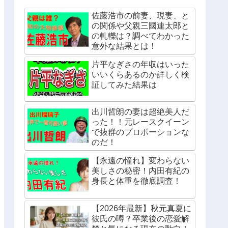
佐藤浩市の前妻、現妻、と
の関係や父親三國連太郎と
の軋轢は？調べてわかった
意外な結果とは！
片平なぎさの年収はいった
いいくらあるのか詳しく検
証してみた結果は
出川哲朗の妻は超絶美人だ
った！！元レースクイーン
で抜群のプロポーションな
のだ！
【永遠の憧れ】変わらない
美しさの秘密！内田有紀の
身長と体重を徹底調査！
【2026年最新】秋元真夏に
彼氏の噂？卒業後の恋愛解