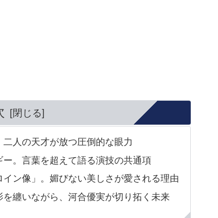
次
。二人の天才が放つ圧倒的な眼力
ギー。言葉を超えて語る演技の共通項
ロイン像」。媚びない美しさが愛される理由
影を纏いながら、河合優実が切り拓く未来