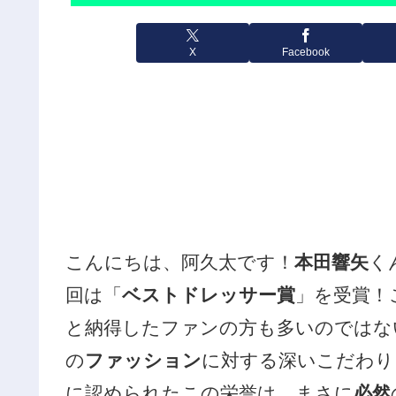
X
Facebook
こんにちは、阿久太です！
本田響矢
く
回は「
ベストドレッサー賞
」を受賞！
と納得したファンの方も多いのではな
の
ファッション
に対する深いこだわり
に認められたこの栄誉は、まさに
必然