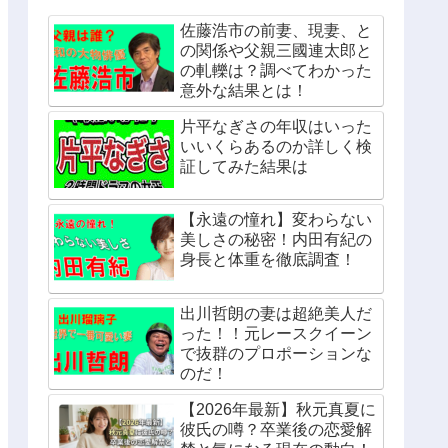
佐藤浩市の前妻、現妻、と
の関係や父親三國連太郎と
の軋轢は？調べてわかった
意外な結果とは！
片平なぎさの年収はいった
いいくらあるのか詳しく検
証してみた結果は
【永遠の憧れ】変わらない
美しさの秘密！内田有紀の
身長と体重を徹底調査！
出川哲朗の妻は超絶美人だ
った！！元レースクイーン
で抜群のプロポーションな
のだ！
【2026年最新】秋元真夏に
彼氏の噂？卒業後の恋愛解