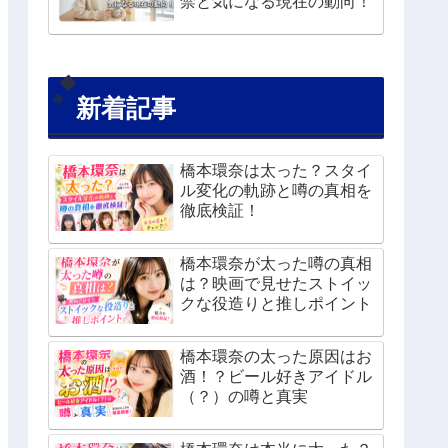
禁と気になる現在の動向！
新着記事
橋本環奈は太った？スタイ
ル変化の軌跡と噂の真相を
徹底検証！
橋本環奈が太った噂の真相
は？映画で見せたストイッ
クな役造りと推しポイント
橋本環奈の太った原因はお
酒！？ビール好きアイドル
（？）の噂と真実