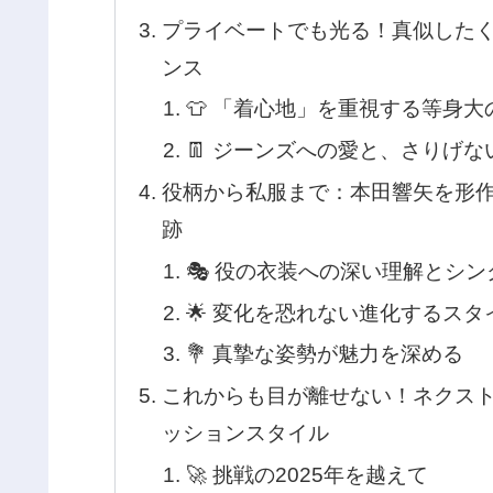
プライベートでも光る！真似した
ンス
👕 「着心地」を重視する等身
👖 ジーンズへの愛と、さりげ
役柄から私服まで：本田響矢を形
跡
🎭 役の衣装への深い理解とシン
🌟 変化を恐れない進化するスタ
💐 真摯な姿勢が魅力を深める
これからも目が離せない！ネクス
ッションスタイル
🚀 挑戦の2025年を越えて