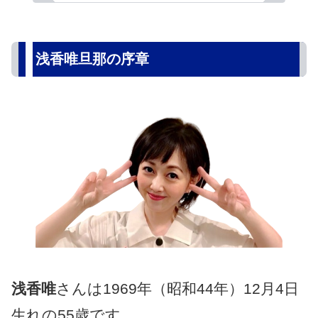
浅香唯旦那の序章
浅香唯
さんは1969年（昭和44年）12月4日
生れの55歳です。