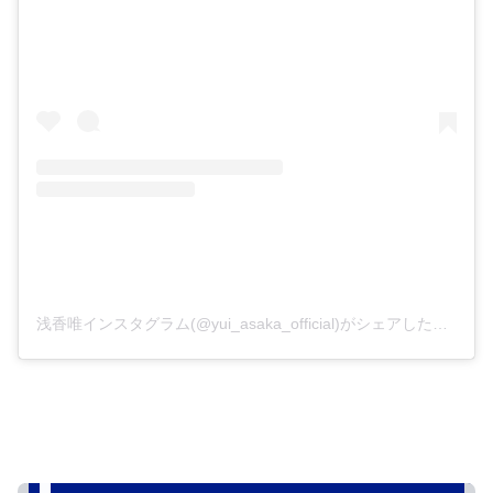
浅香唯インスタグラム(@yui_asaka_official)がシェアした投稿