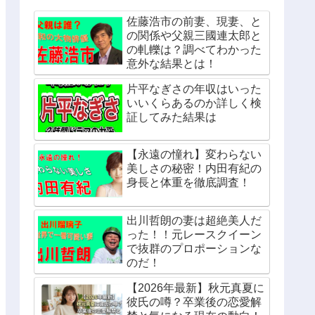
佐藤浩市の前妻、現妻、と
の関係や父親三國連太郎と
の軋轢は？調べてわかった
意外な結果とは！
片平なぎさの年収はいった
いいくらあるのか詳しく検
証してみた結果は
【永遠の憧れ】変わらない
美しさの秘密！内田有紀の
身長と体重を徹底調査！
出川哲朗の妻は超絶美人だ
った！！元レースクイーン
で抜群のプロポーションな
のだ！
【2026年最新】秋元真夏に
彼氏の噂？卒業後の恋愛解