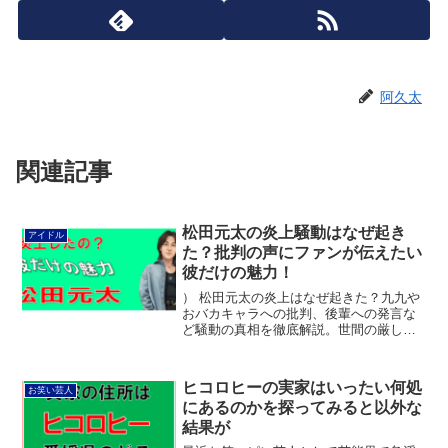
阿久太
関連記事
松田元太の炎上騒動はなぜ起き
アイドル
た？批判の声にファンが伝えたい
彼だけの魅力！
） 松田元太の炎上はなぜ起きた？九九や
おバカキャラへの批判、後輩への発言な
ど騒動の真相を徹底解説。世間の厳しい
声に対し、ファンが知る「本当の素顔」
やプロ意識、愛される魅力を深掘りしま
した。炎上を乗り越え輝き続ける彼の真
ヒコロヒーの実家はいったい何処
お笑い芸人
実をチェックしましょう！
にあるのかを探ってみると以外な
結果が