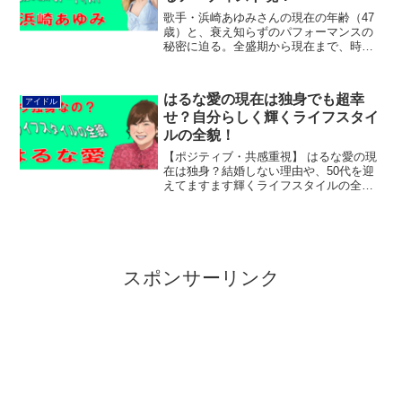
歌手・浜崎あゆみさんの現在の年齢（47
歳）と、衰え知らずのパフォーマンスの
秘密に迫る。全盛期から現在まで、時代
と共に変化しながらも常にトップを走り
続ける彼女のアーティスト魂を深掘り。
最新ツアーでの驚異的なビジュアルと、
はるな愛の現在は独身でも超幸
アイドル
ファンへのメッセージを詳しく紹介しま
せ？自分らしく輝くライフスタイ
す。
ルの全貌！
【ポジティブ・共感重視】 はるな愛の現
在は独身？結婚しない理由や、50代を迎
えてますます輝くライフスタイルの全貌
に迫ります。実業家としての成功やこど
も食堂でのボランティア活動など、独身
を謳歌し「自分らしく幸せに生きる」彼
女のポジティブな姿はファン必見です！
スポンサーリンク