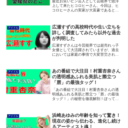
最近お笑いピン芸人として芸能界で急浮
上して来たヒコロヒーさん、今回は、ヒ
コロヒーさんの実家が大富豪であると言
われているが果たして本当にそうなの
か、本人は公表を差し控えているのでそ
こを出来るだけ詳しく深掘りして調査報
広瀬すずの高校時代や生い立ちを
アイドル
告してみたいとおもいます。
詳しく調査してみたら以外な過去
が判明した
広瀬すずさんは今芸能界では超売れっ子
女優として大活躍されていますが、過去
においては家庭の事情で大変苦労された
ようです、今回はそんな広瀬すずさんの
学歴や生い立ちとともに学生時代のエピ
ソードも織り交ぜて紹介してみました、
あの番組で大注目！村重杏奈さん
アイドル
是非最後までお読みくださいね
の透明感あふれる美肌と際立つ
「唇」の最強タッグ！
「あの番組で大注目！村重杏奈さんの透
明感あふれる美肌と際立つ「唇」の最強
タッグ！」の秘密を徹底解剖！ぽってり
唇を主役にする「大噓つきメイク」のテ
クニック、愛用スキンケアアイテム、そ
して美肌と唇のバランスがなぜ最強なの
浜崎あゆみの年齢を知って驚き！
アイドル
かをファン目線で深掘りします。
現在の姿から伝わる、進化し続け
るアーティスト魂！