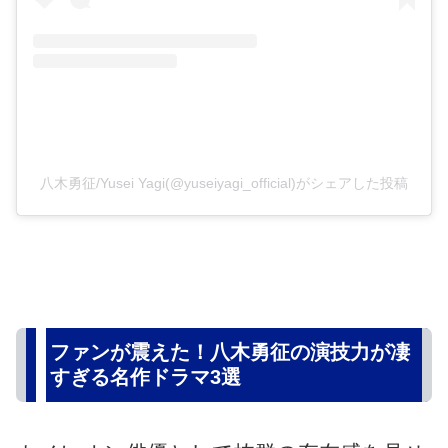
八木勇征/Yusei Yagi(@yuseiyagi_official)がシェアした投稿
ファンが震えた！八木勇征の演技力が凄
すぎる名作ドラマ3選